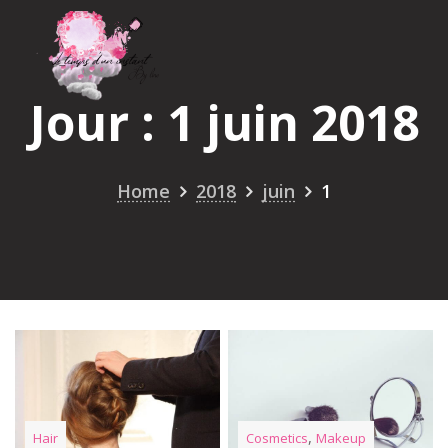
Skip
to
content
Jour :
1 juin 2018
Home
2018
juin
1
,
Hair
Cosmetics
Makeup